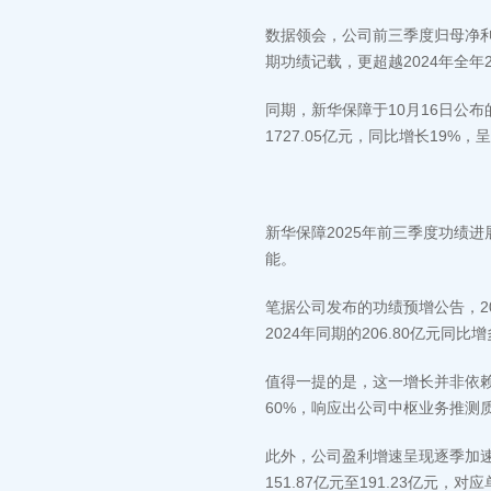
数据领会，公司前三季度归母净利润
期功绩记载，更超越2024年全年
同期，新华保障于10月16日公布
1727.05亿元，同比增长19
新华保障2025年前三季度功绩
能。
笔据公司发布的功绩预增公告，20
2024年同期的206.80亿元同比增
值得一提的是，这一增长并非依赖
60%，响应出公司中枢业务推测
此外，公司盈利增速呈现逐季加
151.87亿元至191.23亿元