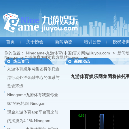
首页
关于协会
新闻动态
培训公告
授权培
你的位置：
Ninegame-九游体育(中国)官方网站|jiuyou.com
>
新闻
Ninegame-九游体育(中国)官方网站|jiuyou.com
热点资讯
新闻动态
九游体育娱乐网集团将依托香
九游体育娱乐网集团将依托香港
港行动外洋金融中心的体系与
监管环境
Ninegame九游体育我轰你全
家”的死轮回-Ninegam
现金九游体育app平台而之前
的揣摸为4.1%-Ninegam