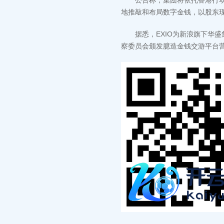
公告称，集团将依托香港行动外
地推敲和布局数字金钱，以股东
据悉，EXIO为新浪旗下华盛集
察委员会颁发臆造金钱交游平台