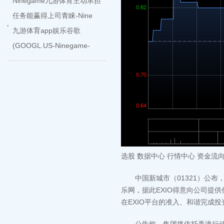
Ninegame九游体育主动承担
任务能赢得上司青睐-Nine
九游体育app娱乐谷歌
(GOOGL.US-Ninegame-
选股 数据中心 行情中心 资金流向
中国新城市（01321）公布，于20
乐网，据此EXIO得意向公司提
在EXIO平台的准入、和谐完成