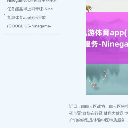
Ninegame九游体育主动承担
任务能赢得上司青睐-Nine
九游体育app娱乐谷歌
(GOOGL.US-Ninegame-
近日，由白云区政协、白云区疾控
夜市暨“政协在行径 健康大放送
户们纷纷驻足体验中医特质服务