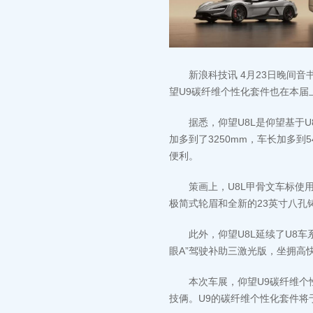
新浪科技讯 4月23日晚间音书，
望U9碳纤维个性化套件也在本届
据悉，仰望U8L是仰望基于U8
加多到了3250mm，车长加多到
便利。
策画上，U8L甲骨文车标使用
极简式轮眉和全新的23英寸八孔
此外，仰望U8L延续了U8车
眼A”驾驶补助三激光版，坐拥高
本次车展，仰望U9碳纤维个性
技俩。U9的碳纤维个性化套件将