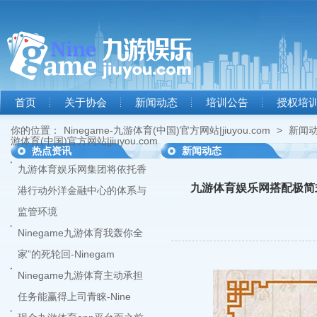
首页
关于协会
新闻动态
培训公告
授权培
你的位置：
Ninegame-九游体育(中国)官方网站|jiuyou.com
>
新闻
游体育(中国)官方网站|jiuyou.com
热点资讯
新闻动态
九游体育娱乐网集团将依托香
九游体育娱乐网搭配极简式轮
港行动外洋金融中心的体系与
监管环境
Ninegame九游体育我轰你全
家”的死轮回-Ninegam
Ninegame九游体育主动承担
任务能赢得上司青睐-Nine