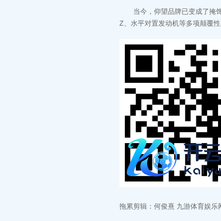
当今，仰望品牌已变成了掩饰越
Z、水平对置发动机等多项颠覆性
拖累剪辑：何俊熹 九游体育娱乐