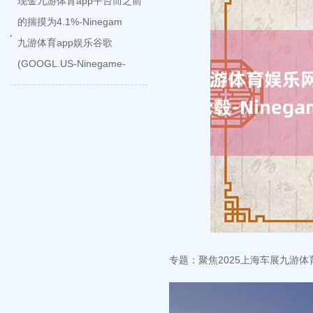
现金九游体育app平台而之前
的揣摸为4.1%-Ninegam
九游体育app娱乐谷歌
(GOOGL.US-Ninegame-
专题：聚焦2025上海车展九游体