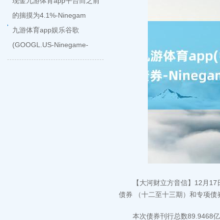
现金九游体育app平台而之前
的揣摸为4.1%-Ninegam
九游体育app娱乐谷歌
(GOOGL.US-Ninegame-
【大河财立方音信】12月17日
债券 （十二至十三期）和专项债
本次债券刊行总数89.9468