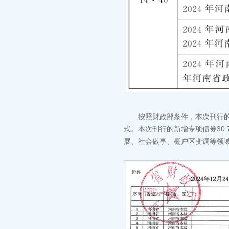
按照财政部条件，本次刊行的新增
式。本次刊行的新增专项债券30.
展、社会做事、棚户区变调等领